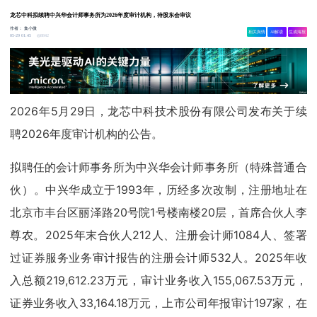
龙芯中科拟续聘中兴华会计师事务所为2026年度审计机构，待股东会审议
作者：
集小微
相关舆情
AI解读
生成海报
8842
05-29 01:45
2026年5月29日，龙芯中科技术股份有限公司发布关于续
聘2026年度审计机构的公告。
拟聘任的会计师事务所为中兴华会计师事务所（特殊普通合
伙）。中兴华成立于1993年，历经多次改制，注册地址在
北京市丰台区丽泽路20号院1号楼南楼20层，首席合伙人李
尊农。2025年末合伙人212人、注册会计师1084人、签署
过证券服务业务审计报告的注册会计师532人。2025年收
入总额219,612.23万元，审计业务收入155,067.53万元，
证券业务收入33,164.18万元，上市公司年报审计197家，在