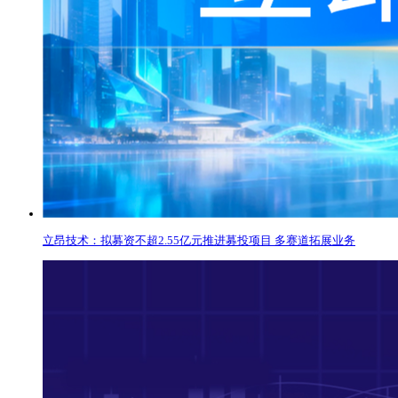
立昂技术：拟募资不超2.55亿元推进募投项目 多赛道拓展业务