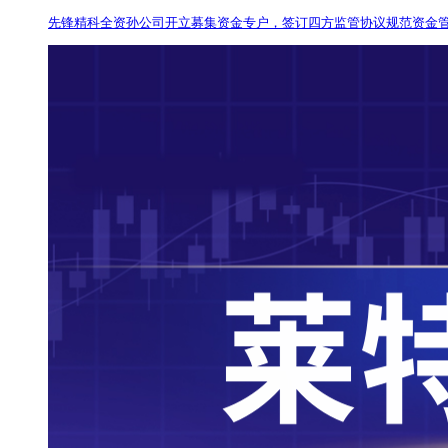
先锋精科全资孙公司开立募集资金专户，签订四方监管协议规范资金