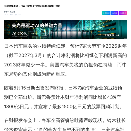
业绩持续低迷，日本七家车企2026财年净利润预计腰斩
作者：
集小微
相关舆情
AI解读
生成海报
14.7w
05-24 14:32
日本汽车巨头的业绩持续低迷。预计7家大型车企2026财年
（截至2027年3月）的合计净利润将比相继创下利润新高的
2023财年减少一半。美国汽车关税的负担仍在持续，而中
东局势的恶化则成为新的重压。
随着5月15日斯巴鲁发布财报，日本7家汽车企业的业绩预
测已全部出炉。斯巴鲁预计本财年净利润同比增长43%至
1300亿日元，并宣布了最多1500亿日元的股票回购计划。
在财报发布会上，各车企高管纷纷吐露严峻现状。铃木社长
铃木俊宏表示：“真的会发生意想不到的事情”。三菱汽车社