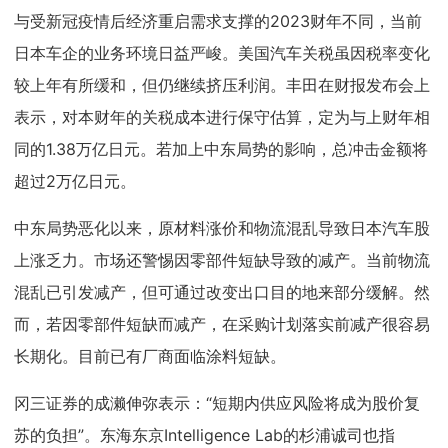
与受新冠疫情后经济重启需求支撑的2023财年不同，当前
日本车企的业务环境日益严峻。美国汽车关税虽因税率变化
较上年有所缓和，但仍继续挤压利润。丰田在财报发布会上
表示，对本财年的关税成本进行保守估算，定为与上财年相
同的1.38万亿日元。若加上中东局势的影响，总冲击金额将
超过2万亿日元。
中东局势恶化以来，原材料涨价和物流混乱导致日本汽车股
上涨乏力。市场还警惕因零部件短缺导致的减产。当前物流
混乱已引发减产，但可通过改变出口目的地来部分缓解。然
而，若因零部件短缺而减产，在采购计划落实前减产很容易
长期化。目前已有厂商面临涂料短缺。
冈三证券的成濑伸弥表示：“短期内供应风险将成为股价复
苏的负担”。东海东京Intelligence Lab的杉浦诚司也指