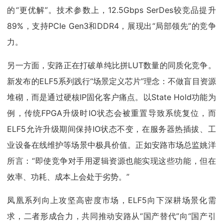
的“更优解”。技术参数上，12.5Gbps SerDes较竞品提升
89%，支持PCIe Gen3和DDR4，展现出“局部领先”的竞争
力。
另一方面，安路正在打破单纯比拼LUT数量的同质化竞争。
新发布的ELF5系列践行“场景定义芯片”理念：不做盲目资源
堆砌，而是通过硬核IP固化客户痛点。以State Hold功能为
例，传统FPGA升级时IO状态会被重置导致系统复位，而
ELF5允许升级期间保持IO状态不变，在服务器热插拔、工
业设备在线维护等场景中极具价值。正如安路市场总监姚洋
所言：“即使竞争对手用逻辑资源也能实现这些功能，但在
效率、功耗、成本上会处于劣势。”
凤凰系列向上攻坚高密度市场，ELF5向下深耕场景化需
求，二者形成合力，共同推动安路从“国产替代”向“国产引