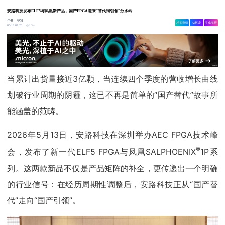
安路科技发布ELF5与凤凰新产品，国产FPGA迎来“替代到引领”分水岭
作者：
秋贤
相关舆情
AI解读
生成海报
3.5w
05-18 07:20
当累计出货量接近3亿颗，当连续四个季度的营收增长曲线
划破行业周期的阴霾，这已不再是简单的“国产替代”故事所
能涵盖的范畴。
2026年5月13日，安路科技在深圳举办AEC FPGA技术峰
®
会，发布了新一代ELF5 FPGA与凤凰SALPHOENIX
1P系
列。这两款新品不仅是产品矩阵的补全，更传递出一个明确
的行业信号：在经历周期性调整后，安路科技正从“国产替
代”走向“国产引领”。