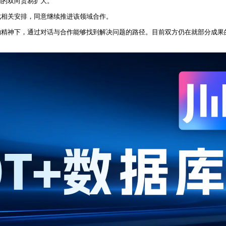
内的双向贸易扩大。
成相关安排，同意继续推进该领域合作。
的精神下，通过对话与合作能够找到解决问题的路径。目前双方仍在就部分成果
。