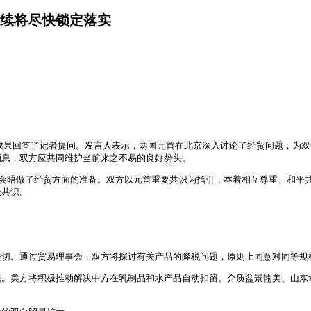
续将尽快锁定落实
初步成果回答了记者提问。发言人表示，两国元首在北京深入讨论了经贸问题，为
消息，双方应共同维护当前来之不易的良好势头。
首会晤做了经贸方面的准备。双方以元首重要共识为指引，本着相互尊重、和平
极共识。
关切。通过贸易理事会，双方将探讨有关产品的降税问题，原则上同意对同等规
题。美方将积极推动解决中方在乳制品和水产品自动扣留、介质盆景输美、山东