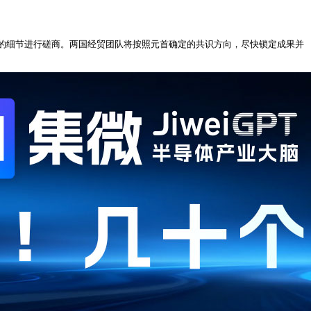
的细节进行磋商。两国经贸团队将按照元首确定的共识方向，尽快锁定成果并