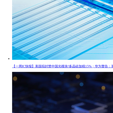
【一周IC快报】美国拟封禁中国光模块!多晶硅加税15%；华为警告