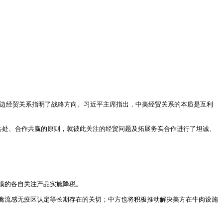
双边经贸关系指明了战略方向。习近平主席指出，中美经贸关系的本质是互利
共处、合作共赢的原则，就彼此关注的经贸问题及拓展务实合作进行了坦诚、
模的各自关注产品实施降税。
禽流感无疫区认定等长期存在的关切；中方也将积极推动解决美方在牛肉设施