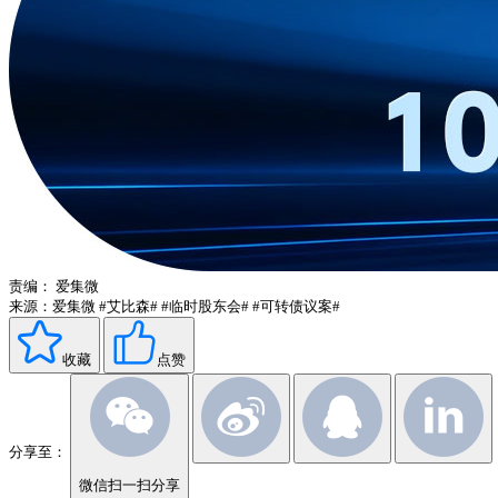
责编：
爱集微
来源：爱集微
#艾比森#
#临时股东会#
#可转债议案#
收藏
点赞
分享至：
微信扫一扫分享