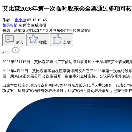
艾比森2026年第一次临时股东会全票通过多项可
作者：
集小微
05-16 10:45
相关舆情
AI解读
生成海报
来源：爱集微
#艾比森#
#临时股东会#
#可转债议案#
评论
收藏
点赞
6328
2026年05月16日，艾比森发布《广东信达律师事务所关于深圳市艾比森光电
2026年4月23日，艾比森董事会在巨潮资讯网发布召开2026年第一次临时
园一期3栋A座20层公司会议室召开，由董事刘金钵主持。会议采取现场表决
出席本次股东会现场会议和网络投票的股东及股东代理人共158名，代表公司有表
项议案，所有议案均获有效表决通过，且议案均为特别表决事项，已获得出