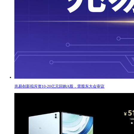
兆易创新拟斥资10-20亿元回购A股，需股东大会审议