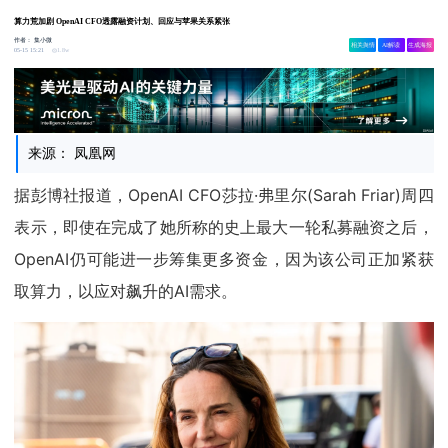
算力荒加剧 OpenAI CFO透露融资计划、回应与苹果关系紧张
作者：
集小微
相关舆情
AI解读
生成海报
1.8w
05-15 15:21
来源： 凤凰网
据彭博社报道，OpenAI CFO莎拉·弗里尔(Sarah Friar)周四
表示，即使在完成了她所称的史上最大一轮私募融资之后，
OpenAI仍可能进一步筹集更多资金，因为该公司正加紧获
取算力，以应对飙升的AI需求。