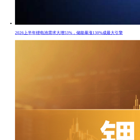
2026上半年锂电池需求大增53%，储能暴涨130%成最大引擎