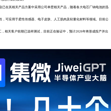
业已在其相关产品方案中采用公司单壁相关产品，随着各大电芯厂钠电池的迅
性，可应用于柔性传感器、电子皮肤、人工肌肉及轻量化材料等领域。目前公
工，相关客户前期已送样测试，目前正在验证中，预计2026年将形成投产并出