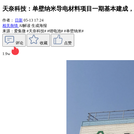
天奈科技：单壁纳米导电材料项目一期基本建成，
作者：
日新
05-13 17:24
相关舆情
AI解读
生成海报
来源：爱集微
#天奈科技#
#锂电池#
#单壁纳米#
评论
收藏
点赞
1.9w