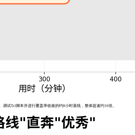
rty、调试Tcl脚本并进行覆盖率收敛的约8小时基线，整体提速约16倍。