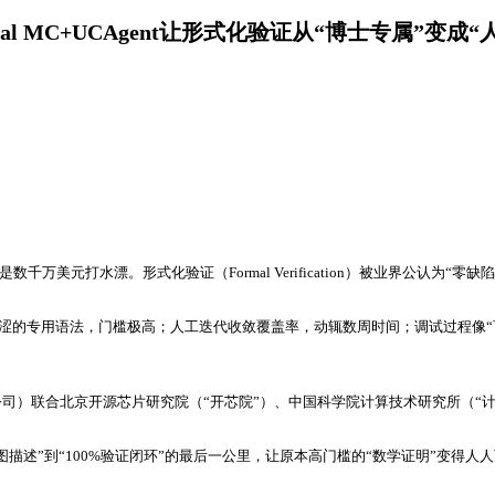
mal MC+UCAgent让形式化验证从“博士专属”变成“
万美元打水漂。形式化验证（Formal Verification）被业界公认为“
晦涩的专用语法，门槛极高；人工迭代收敛覆盖率，动辄数周时间；调试过程像
合北京开源芯片研究院（“开芯院”）、中国科学院计算技术研究所（“计算所”），正
描述”到“100%验证闭环”的最后一公里，让原本高门槛的“数学证明”变得人