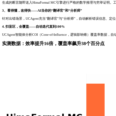
生成的断言随即送入HimaFormal MC引擎进行严格的数学推理与穷
3、看得懂，改得快——AI当你的“翻译官”和“分析师”
针对出错场景，UCAgent充当“翻译官”与“分析师”，自动解析错误信息
4. 扫盲区，全覆盖——自动迭代直到100%
UCAgent智能体分析COI（Cone-of-Influence，逻辑影响锥
实测数据：效率提升16倍，覆盖率飙升38个百分点