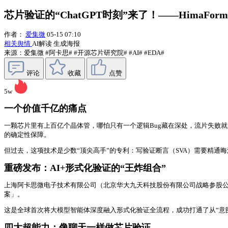
芯片验证的“ChatGPT时刻”来了！——HimaFor
作者：
爱集微
05-15 07:10
相关舆情
AI解读
生成海报
来源：爱集微
#阿卡思#
#开源芯片研究院#
#AI#
#EDA#
评论
收藏
点赞
5w
一个价值千亿的痛点
一颗芯片里有上百亿个晶体管，哪怕只有一个逻辑Bug藏在深处，流片失败就是数千
的确定性保障。
但过去，这项技术是少数“顶尖高手”的专利：写验证断言（SVA）需要精通
重磅发布：AI+形式化验证的“王炸组合”
上海阿卡思微电子技术有限公司（北京华大九天科技股份有限公司战略参股公司）联
案」。
这是全球首次将大模型智能体深度融入形式化验证全流程，成功打通了从“意图
四大超能力：像聊天一样做芯片验证