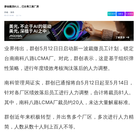
群创裁员81人，已出售三座厂房
作者：
孙乐
相关舆情
AI解读
生成海报
2.3w
05-13 14:44
业界传出，群创5月12日日启动新一波裁撤员工计划，锁定
台南南科八路LCMA厂。对此，群创表示，这是基于组织弹
性策略，进行年度绩效考核淘汰落后的人力调整。
南科管理局证实，群创已通报将自5月12日起至5月14日，
针对各厂区绩效落后员工进行人力调整，合计将裁员81人。
其中，南科八路LCMA厂裁员约20人，未达大量解雇标准。
群创近年来积极转型，并出售多个厂区，多次进行人力精
简，人数从数十人到上百人不等。