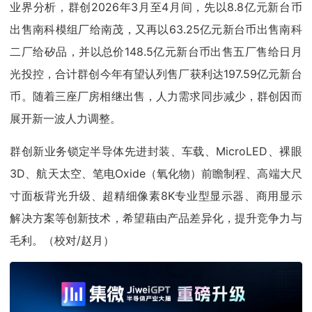
业界分析，群创2026年3月至4月间，先以8.8亿元新台币
出售南科模组厂给南茂，又再以63.25亿元新台币出售南科
二厂给矽品，并以总价148.5亿元新台币出售五厂售给日月
光投控，合计群创今年有望认列售厂获利达197.59亿元新台
币。随着三座厂房相继出售，人力需求同步减少，群创因而
展开新一波人力调整。
群创新业务锁定半导体先进封装、车载、MicroLED、裸眼
3D、航天太空、笔电Oxide（氧化物）前瞻制程、高端大尺
寸面板背光升级、超精细像素8K专业型显示器、商用显示
解决方案等创新技术，希望藉由产品差异化，提升竞争力与
毛利。（校对/赵月）