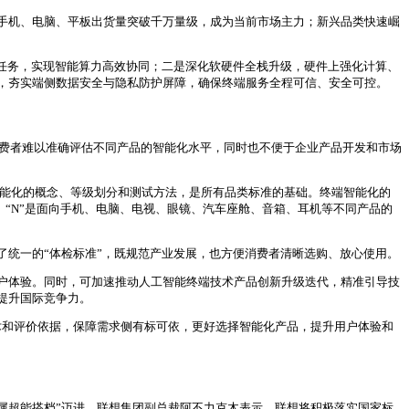
手机、电脑、平板出货量突破千万量级，成为当前市场主力；新兴品类快速崛
任务，实现智能算力高效协同；二是深化软硬件全栈升级，硬件上强化计算、
，夯实端侧数据安全与隐私防护屏障，确保终端服务全程可信、安全可控。
消费者难以准确评估不同产品的智能化水平，同时也不便于企业产品开发和市场
了智能化的概念、等级划分和测试方法，是所有品类标准的基础。终端智能化的
。“N”是面向手机、电脑、电视、眼镜、汽车座舱、音箱、耳机等不同产品的
统一的“体检标准”，既规范产业发展，也方便消费者清晰选购、放心使用。
户体验。同时，可加速推动人工智能终端技术产品创新升级迭代，精准引导技
提升国际竞争力。
术和评价依据，保障需求侧有标可依，更好选择智能化产品，提升用户体验和
“专属超能搭档”迈进。联想集团副总裁阿不力克木表示，联想将积极落实国家标