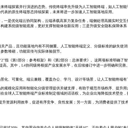
未来终端探索并行演进的态势。传统终端率先升级为人工智能终端，如人工智能
为代表的原生终端形态持续探索，未来将进一步加速人工智能落地应用。
析，一是优化端云协同架构，云端承载高算力复杂任务，端侧处理高频实时交互
，构建系统级智能底座，更好支撑智能体创新应用；三是升级安全隐私保障体系
端相关产品，且功能落地均有不同侧重。人工智能终端定义、分级标准的缺失使
入参数堆砌，功能宣传与实际体验脱节。
，“2”指《第1部分：参考框架》和《第2部分：总体要求》。这两项标准明确
依次提高。其中，L4协同级将根据产业发展水平，在后续修订中进一步明确和完善
景化、可量化、端云兼顾，覆盖办公、学习、设计等场景，让人工智能终端有了
品的规模化应用和智能化分级管理提供关键支撑，有助于规范市场秩序、提升用
国在全球人工智能终端产业标准制定领域的话语权，为企业出海降低技术壁垒，
提升资源利用效率，促进有序竞争、良性发展；另一方面，为消费者提供了技
比已超过30%。其内置业内首个个人超级智能体“天禧AI”，正向着个人用户的