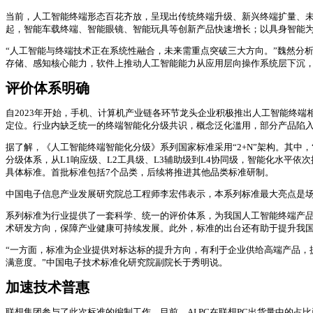
当前，人工智能终端形态百花齐放，呈现出传统终端升级、新兴终端扩量、
起，智能车载终端、智能眼镜、智能玩具等创新产品快速增长；以具身智能
“人工智能与终端技术正在系统性融合，未来需重点突破三大方向。”魏然分
存储、感知核心能力，软件上推动人工智能能力从应用层向操作系统层下沉
评价体系明确
自2023年开始，手机、计算机产业链各环节龙头企业积极推出人工智能终
定位。行业内缺乏统一的终端智能化分级共识，概念泛化滥用，部分产品陷
据了解，《人工智能终端智能化分级》系列国家标准采用“2+N”架构。其中
分级体系，从L1响应级、L2工具级、L3辅助级到L4协同级，智能化水平
具体标准。首批标准包括7个品类，后续将推进其他品类标准研制。
中国电子信息产业发展研究院总工程师李宏伟表示，本系列标准最大亮点是场
系列标准为行业提供了一套科学、统一的评价体系，为我国人工智能终端产
术研发方向，保障产业健康可持续发展。此外，标准的出台还有助于提升我
“一方面，标准为企业提供对标达标的提升方向，有利于企业供给高端产品，
满意度。”中国电子技术标准化研究院副院长于秀明说。
加速技术普惠
联想集团参与了此次标准的编制工作。目前，AI PC在联想PC出货量中的占