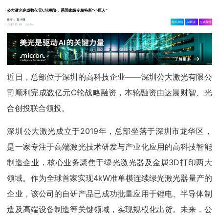
公大激光完成数亿元C轮融资，系国家级专精特新“小巨人”
作者：
集小微
相关舆情
AI解读
生成海报
1.9w
05-12 15:19
近日，总部位于深圳的高科技企业——深圳公大激光有限公
司顺利完成数亿元C轮战略融资，本轮融资由达晨财智、光
合创投联合领投。
深圳公大激光成立于2019年，总部坐落于深圳市龙华区，
是一家专注于高端激光技术研发与产业化应用的高科技智能
制造企业，核心业务聚焦于绿光激光器及金属3D打印两大
领域。作为全球首家实现4kW准单模连续绿光激光器量产的
企业，该公司的自研产品已成功批量应用于锂电、半导体制
造及高端设备制造等关键领域，实现规模化出货。未来，公