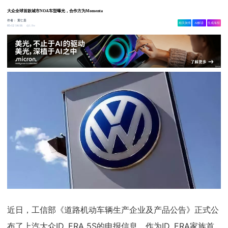
大众全球首款城市NOA车型曝光，合作方为Momenta
作者：
黄仁贵
相关舆情
AI解读
生成海报
1.8w
05-12 14:16
近日，工信部《道路机动车辆生产企业及产品公告》正式公
布了上汽大众ID. ERA 5S的申报信息。作为ID. ERA家族首