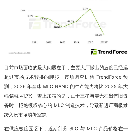
目前市场面临的最大问题在于，主要大厂撤出的速度已经远
超过市场技术转换的脚步。市场调查机构 TrendForce 预
测，2026 年全球 MLC NAND 的生产能力将比 2025 年大
幅骤减 41.7%。雪上加霜的是，由于三星与美光在出售旧设
备时，拒绝授权核心的 MLC 制造技术，导致新进厂商极难
跨入该市场填补空缺。
在供应极度匮乏下，近期部分 SLC 与 MLC 产品价格在一