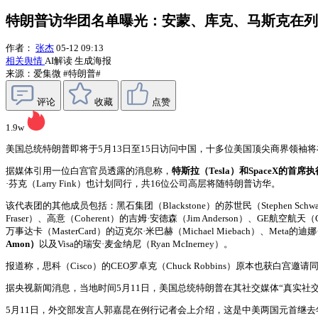
特朗普访华团名单曝光：安蒙、库克、马斯克在列
作者：
张杰
05-12 09:13
相关舆情
AI解读
生成海报
来源：爱集微
#特朗普#
评论
收藏
点赞
1.9w
美国总统特朗普即将于5月13日至15日访问中国，十多位美国顶尖商界领
据媒体引用一位白宫官员透露的消息称，
特斯拉（Tesla）和SpaceX的首席执
·芬克（Larry Fink）也计划同行，共16位公司高层将随特朗普访华。
该代表团的其他成员包括：黑石集团（Blackstone）的苏世民（Stephen Schwarz
Fraser）、高意（Coherent）的吉姆·安德森（Jim Anderson）、GE航空航天（GE
万事达卡（MasterCard）的迈克尔·米巴赫（Michael Miebach）、Meta的迪娜·
Amon）
以及Visa的瑞安·麦金纳尼（Ryan McInerney）。
报道称，思科（Cisco）的CEO罗卓克（Chuck Robbins）原本也获
据央视新闻消息，当地时间5月11日，美国总统特朗普在其社交媒体“真实社
5月11日，外交部发言人郭嘉昆在例行记者会上介绍，这是中美两国元首继去