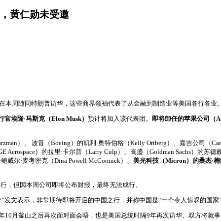
，黄仁勋未受邀
袖将在本周随同特朗普访华，这些商界领袖代表了从金融到制造业等美国各行各业
行官埃隆·马斯克（Elon Musk）
预计将加入该代表团。
即将卸任的苹果公司（App
man）、 波音（Boeing）的凯利·奥特伯格（Kelly Ortberg）、嘉吉公司（Carg
 Aerospace）的拉里·卡尔普（Larry Culp）、高盛（Goldman Sachs）的苏德巍
鲍威尔·麦考密克（Dina Powell McCormick）、
美光科技（Micron）的桑杰·梅赫罗
白宫邀请同行，但因本周公司即将公布财报，最终无法成行。
交”发文表示，非常期待即将开启的中国之行，并称中国是“一个令人惊叹的国家
年10月釜山之后再次面对面会晤，也是美国总统时隔9年再次访华。双方将就