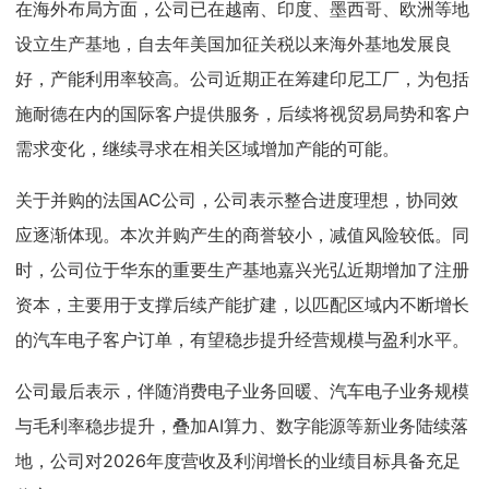
在海外布局方面，公司已在越南、印度、墨西哥、欧洲等地
设立生产基地，自去年美国加征关税以来海外基地发展良
好，产能利用率较高。公司近期正在筹建印尼工厂，为包括
施耐德在内的国际客户提供服务，后续将视贸易局势和客户
需求变化，继续寻求在相关区域增加产能的可能。
关于并购的法国AC公司，公司表示整合进度理想，协同效
应逐渐体现。本次并购产生的商誉较小，减值风险较低。同
时，公司位于华东的重要生产基地嘉兴光弘近期增加了注册
资本，主要用于支撑后续产能扩建，以匹配区域内不断增长
的汽车电子客户订单，有望稳步提升经营规模与盈利水平。
公司最后表示，伴随消费电子业务回暖、汽车电子业务规模
与毛利率稳步提升，叠加AI算力、数字能源等新业务陆续落
地，公司对2026年度营收及利润增长的业绩目标具备充足