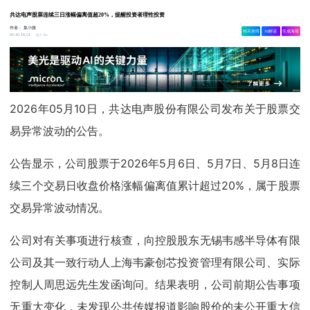
共达电声股票连续三日涨幅偏离值超20%，提醒投资者理性投资
作者：
集小微
相关舆情
AI解读
生成海报
1.4w
05-10 16:51
2026年05月10日，共达电声股份有限公司发布关于股票交
易异常波动的公告。
公告显示，公司股票于2026年5月6日、5月7日、5月8日连
续三个交易日收盘价格涨幅偏离值累计超过20%，属于股票
交易异常波动情况。
公司对有关事项进行核查，向控股股东无锡韦感半导体有限
公司及其一致行动人上海韦豪创芯投资管理有限公司、实际
控制人周思远先生发函询问。结果表明，公司前期公告事项
无重大变化，未发现公共传媒报道影响股价的未公开重大信