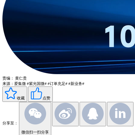
责编：
黄仁贵
来源：爱集微
#紫光国微#
#订单充足#
#新业务#
收藏
点赞
分享至：
微信扫一扫分享