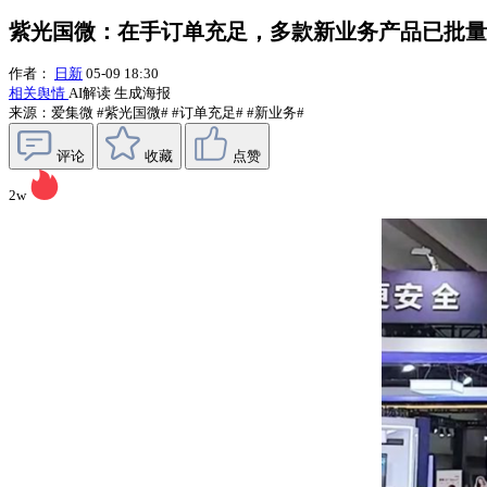
紫光国微：在手订单充足，多款新业务产品已批量
作者：
日新
05-09 18:30
相关舆情
AI解读
生成海报
来源：爱集微
#紫光国微#
#订单充足#
#新业务#
评论
收藏
点赞
2w