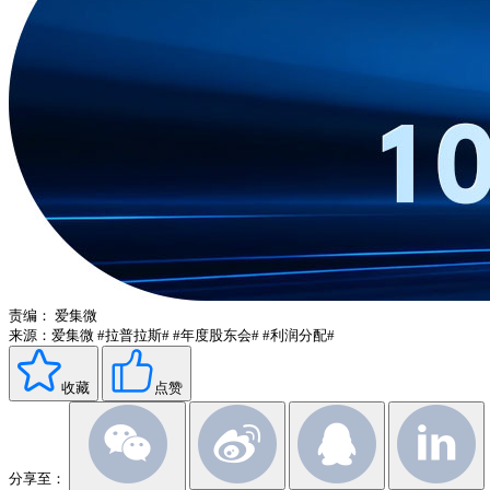
责编：
爱集微
来源：爱集微
#拉普拉斯#
#年度股东会#
#利润分配#
收藏
点赞
分享至：