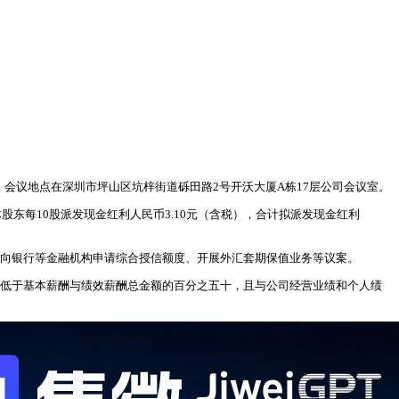
同日。会议地点在深圳市坪山区坑梓街道砾田路2号开沃大厦A栋17层公司会议室。
股东每10股派发现金红利人民币3.10元（含税），合计拟派发现金红利
案、向银行等金融机构申请综合授信额度、开展外汇套期保值业务等议案。
上不低于基本薪酬与绩效薪酬总金额的百分之五十，且与公司经营业绩和个人绩