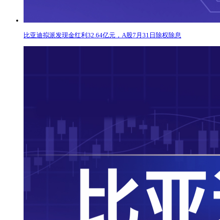
比亚迪拟派发现金红利32.64亿元，A股7月31日除权除息