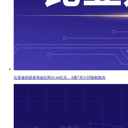
比亚迪拟派发现金红利32.64亿元，A股7月31日除权除息