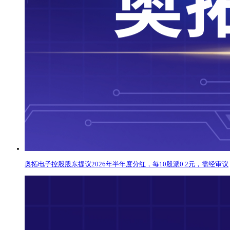
奥拓电子控股股东提议2026年半年度分红，每10股派0.2元，需经审议