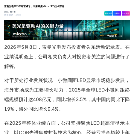
雷曼光电2025年经营减亏，未来聚焦Micro LED技术赛道
作者：
集小微
相关舆情
AI解读
生成海报
7203
05-08 20:27
2026年5月8日，雷曼光电发布投资者关系活动记录表。在
业绩说明会上，公司相关负责人对投资者关注的问题进行了
解答。
对于所处行业发展状况，小微间距LED显示市场稳步发展，
海外市场成为主要增长动力，2025年全球LED小微间距终
端规模预计达408亿元，同比增长3.5%，其中国内同比下降
1.9%，海外同比增长9.4%。
在2025年整体业绩方面，公司坚持聚焦LED超高清显示主
业，以COB先进集成封装技术为核心，经营亏损金额较上年