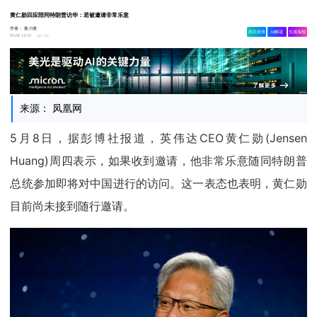
黄仁勋回应陪同特朗普访华：若被邀请非常乐意
作者：
集小微
相关舆情
AI解读
生成海报
1.4w
05-08 14:53
来源： 凤凰网
5月8日，据彭博社报道，英伟达CEO黄仁勋(Jensen
Huang)周四表示，如果收到邀请，他非常乐意随同特朗普
总统参加即将对中国进行的访问。这一表态也表明，黄仁勋
目前尚未接到随行邀请。