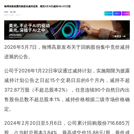
翰博高新披露回购股份减持进展，截至4月30日减持186.435万股
作者：
集小微
相关舆情
AI解读
生成海报
5073
05-07 17:46
2026年5月7日，翰博高新发布关于回购股份集中竞价减持
进展的公告。
公司于2026年1月22日审议通过减持计划，实施期限为披露
减持计划公告之日起15个交易日后的6个月内，减持不超
372.87万股（不超总股本2%），任意连续90个自然日内出
售股份总数不超总股本1%，减持价格根据二级市场价格确
定。
2024年2月20日至5月6日，公司累计回购股份716.685万
股，占当时总股本3.84%，最高成交价15.88元/股，最低成