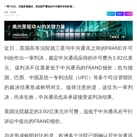
一审3.92亿，无视多国裁决，英法院严重低估中兴通讯专利价值！
作者：
李正操
相关舆情
AI解读
生成海报
7.2w
05-02 11:38
近日，英国高等法院就三星与中兴通讯之间的FRAND许可
纠纷作出一审判决，裁定中兴通讯应得的许可费为3.92亿美
元。该判决不仅显著低于中兴通讯的FRAND报价，也与德
国、巴西、中国及统一专利法院（UPC）等多个司法管辖区
的裁决结果形成鲜明对立。值得注意的是，这仅为一审判
决，尚未生效，中兴通讯也未承诺接受该判决结果。
英国法院裁定的3.92亿美元许可费，远低于中兴通讯在平行
诉讼中提出的FRAND报价。
与此形成鲜明对比的是，欧洲多个法院已明确认可中兴通讯