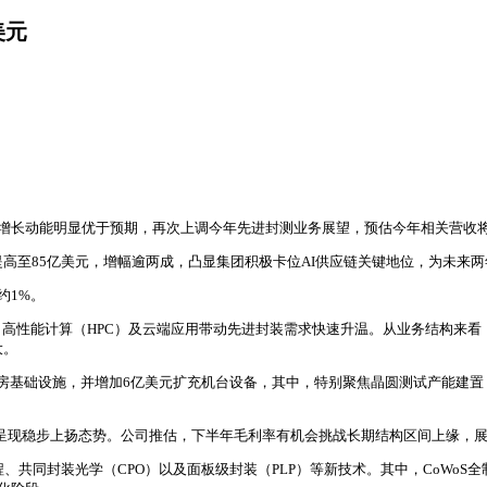
美元
测增长动能明显优于预期，再次上调今年先进封测业务展望，预估今年相关营收
高至85亿美元，增幅逾两成，凸显集团积极卡位AI供应链关键地位，为未来
约1%。
高性能计算（HPC）及云端应用带动先进封装需求快速升温。从业务结构来看，
大。
基础设施，并增加6亿美元扩充机台设备，其中，特别聚焦晶圆测试产能建置，相
%，呈现稳步上扬态势。公司推估，下半年毛利率有机会挑战长期结构区间上缘，
、共同封装光学（CPO）以及面板级封装（PLP）等新技术。其中，CoWo