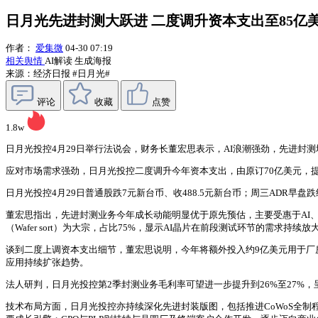
日月光先进封测大跃进 二度调升资本支出至85亿
作者：
爱集微
04-30 07:19
相关舆情
AI解读
生成海报
来源：经济日报
#日月光#
评论
收藏
点赞
1.8w
日月光投控4月29日举行法说会，财务长董宏思表示，AI浪潮强劲，先进封
应对市场需求强劲，日月光投控二度调升今年资本支出，由原订70亿美元，提
日月光投控4月29日普通股跌7元新台币、收488.5元新台币；周三ADR早盘跌
董宏思指出，先进封测业务今年成长动能明显优于原先预估，主要受惠于AI、
（Wafer sort）为大宗，占比75%，显示AI晶片在前段测试环节的需求持续放
谈到二度上调资本支出细节，董宏思说明，今年将额外投入约9亿美元用于厂房
应用持续扩张趋势。
法人研判，日月光投控第2季封测业务毛利率可望进一步提升到26%至27
技术布局方面，日月光投控亦持续深化先进封装版图，包括推进CoWoS全制程