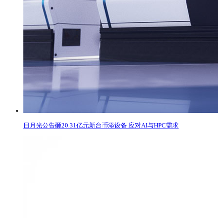
日月光公告砸20.31亿元新台币添设备 应对AI与HPC需求