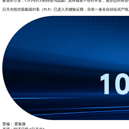
要成长引擎；CPO与PLP则持续与晶圆厂及终端客户合作开发，逐步迈向商
日月光投控面板级封装（PLP）已进入关键验证期，目前一条全自动化试产线
责编：
爱集微