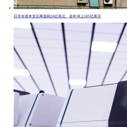
​日月光资本支出再加码20亿美元、全年冲上105亿美元