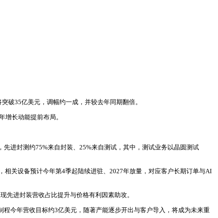
将突破35亿美元，调幅约一成，并较去年同期翻倍。
两年增长动能提前布局。
先进封测约75%来自封装、25%来自测试，其中，测试业务以晶圆测试
关设备预计今年第4季起陆续进驻、2027年放量，对应客户长期订单与AI
展现先进封装营收占比提升与价格有利因素助攻。
S全制程今年营收目标约3亿美元，随著产能逐步开出与客户导入，将成为未来重