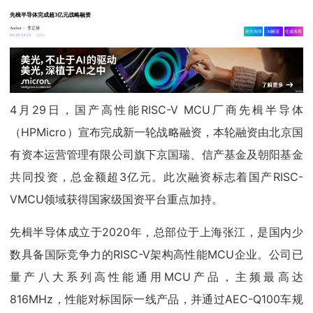
先楫半导体完成超3亿元战略融资
Author：
李正操
相关舆情
AI解读
生成海报
8w
04-29 14:23
4月29日，国产高性能RISC-V MCU厂商先楫半导体
（HPMicro）宣布完成新一轮战略融资，本轮融资由北京国
有资本运营管理有限公司旗下京国瑞、信产基金及朝阳基金
共同投资，总金额超3亿元。此次融资标志着国产RISC-
VMCU领域获得国家级国资平台重点加持。
先楫半导体成立于2020年，总部位于上海张江，是国内少
数具备国际竞争力的RISC-V架构高性能MCU企业。公司已
量产八大系列高性能通用MCU产品，主频最高达
816MHz，性能对标国际一线产品，并通过AEC-Q100车规