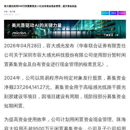
容大感光拟用9500万闲置募资及2.5亿自有资金现金管理，提升资金收益
作者：
集小微
相关舆情
AI解读
生成海报
4277
04-28 19:35
2026年04月28日，容大感光发布《华泰联合证券有限责任
公司关于深圳市容大感光科技股份有限公司使用部分暂时闲
置募集资金及自有资金进行现金管理的核查意见》。
2024年，公司以简易程序向特定对象发行股票，募集资金
净额237,264,141.27元。募集资金用于高端感光线路干膜光
刻胶建设等项目，因项目建设有周期，现阶段部分募集资金
短期闲置。
为提高资金使用效率，公司计划用闲置资金现金管理。珠海
容大拟用不超9500万元闲置募集资金，公司及子公司拟用