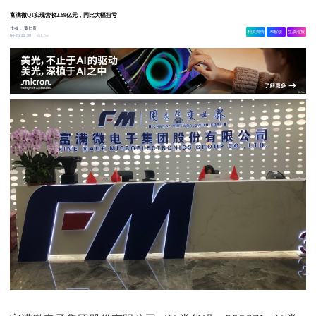
富满微Q1实现营收2.69亿元，同比大幅扭亏
作者：
黄仁贵
相关舆情
AI解读
生成海报
1.5w
04-26 22:39