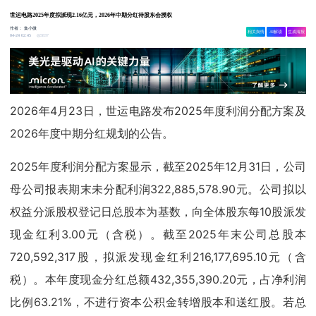
世运电路2025年度拟派现2.16亿元，2026年中期分红待股东会授权
作者：
集小微
相关舆情
AI解读
生成海报
5837
04-24 02:45
2026年4月23日，世运电路发布2025年度利润分配方案及
2026年度中期分红规划的公告。
2025年度利润分配方案显示，截至2025年12月31日，公司
母公司报表期末未分配利润322,885,578.90元。公司拟以
权益分派股权登记日总股本为基数，向全体股东每10股派发
现金红利3.00元（含税）。截至2025年末公司总股本
720,592,317股，拟派发现金红利216,177,695.10元（含
税）。本年度现金分红总额432,355,390.20元，占净利润
比例63.21%，不进行资本公积金转增股本和送红股。若总