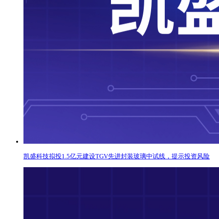
凯盛科技拟投1.5亿元建设TGV先进封装玻璃中试线，提示投资风险