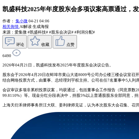
凯盛科技2025年年度股东会多项议案高票通过，
作者：
集小微
04-21 04:06
相关舆情
AI解读
生成海报
来源：爱集微
#凯盛科技#
#股东会决议#
#利润分配#
评论
收藏
点赞
6490
2026年04月21日，凯盛科技发布2025年年度股东会决议公告。
股东会于2026年4月20日在蚌埠市黄山大道8009号公司办公楼三楼会议室召开
结合网络投票方式，由董事、总经理刘宇权主持。公司在任7名董事中5人列
会议审议多项非累积投票议案，均获通过，包括董事会工作报告（同意票数285,111,1
99.8110%）等。现金分红分段表决中，持股5%以上普通股股东全部同意
上海天衍禾律师事务所汪大联、姜利律师见证，认为本次股东大会召集、召