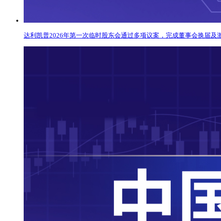
达利凯普2026年第一次临时股东会通过多项议案，完成董事会换届及