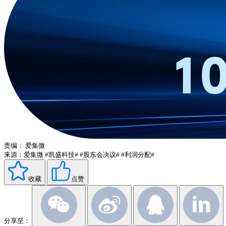
责编：
爱集微
来源：爱集微
#凯盛科技#
#股东会决议#
#利润分配#
收藏
点赞
分享至：