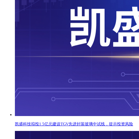
凯盛科技拟投1.5亿元建设TGV先进封装玻璃中试线，提示投资风险