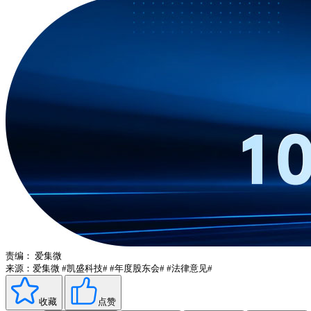
责编：
爱集微
来源：爱集微
#凯盛科技#
#年度股东会#
#法律意见#
收藏
点赞