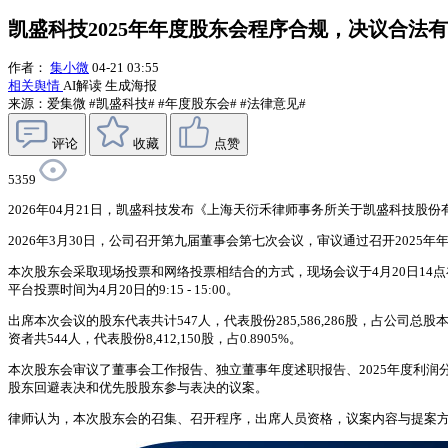
凯盛科技2025年年度股东会程序合规，决议合法
作者：
集小微
04-21 03:55
相关舆情
AI解读
生成海报
来源：爱集微
#凯盛科技#
#年度股东会#
#法律意见#
评论
收藏
点赞
5359
2026年04月21日，凯盛科技发布《上海天衍禾律师事务所关于凯盛科技股份
2026年3月30日，公司召开第九届董事会第七次会议，审议通过召开2025
本次股东会采取现场投票和网络投票相结合的方式，现场会议于4月20日14点在安徽省蚌埠
平台投票时间为4月20日的9:15 - 15:00。
出席本次会议的股东代表共计547人，代表股份285,586,286股，占公司总股本的3
资者共544人，代表股份8,412,150股，占0.8905%。
本次股东会审议了董事会工作报告、独立董事年度述职报告、2025年度利润
股东回避表决和优先股股东参与表决的议案。
律师认为，本次股东会的召集、召开程序，出席人员资格，议案内容与提案