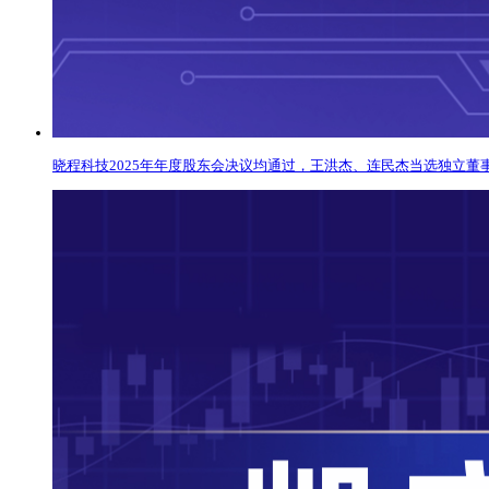
晓程科技2025年年度股东会决议均通过，王洪杰、连民杰当选独立董