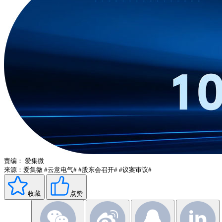
责编：
爱集微
来源：爱集微
#云意电气#
#股东会召开#
#议案审议#
收藏
点赞