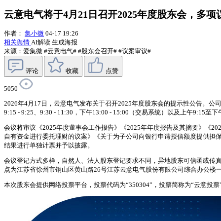
云意电气将于4月21日召开2025年度股东会，多
作者：
集小微
04-17 19:26
相关舆情
AI解读
生成海报
来源：爱集微
#云意电气#
#股东会召开#
#议案审议#
评论
收藏
点赞
5050
2026年4月17日，云意电气发布关于召开2025年度股东会的提示性公告。公
9:15 - 9:25、9:30 - 11:30，下午13:00 - 15:00（交易系统）以及上午9:
会议将审议《2025年度董事会工作报告》《2025年年度报告及其摘要》《
自有资金进行委托理财的议案》《关于为子公司向银行申请授信额度提供担保
结果进行单独计票并予以披露。
会议登记方式多样，自然人、法人股东登记要求不同，异地股东可信函或传真登记，不接受
点为江苏省徐州市铜山区黄山路26号江苏云意电气股份有限公司综合办公楼
本次股东会提供网络投票平台，投票代码为“350304”，投票简称为“云意投