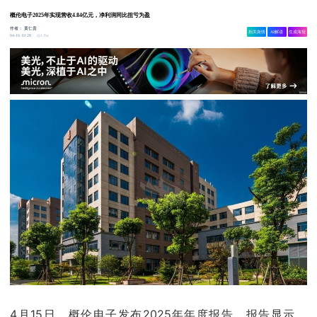
概伦电子2025年实现营收4.84亿元，净利润同比扭亏为盈
作者：
黄仁贵
相关舆情
AI解读
生成海报
1.8w
04-16 10:28
4月15日，概伦电子发布2025年年度报告。报告显示，