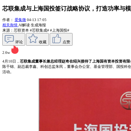
芯联集成与上海国投签订战略协议，打造功率与模
作者：
爱集微
04-13 17:05
相关舆情
AI解读
生成海报
来源：芯联资本
#芯联集成#
#上海国投#
评论
收藏
点赞
2.6w
4⽉10⽇，
芯联集成董事⻓兼总经理赵奇在绍兴接待了上海国有资本投资有限
陈⼲锦、副总裁李鑫、科创总监朱⺠，董事会办公室、基⾦管理部、国投科创
活动。