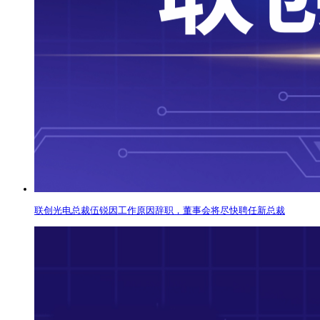
联创光电总裁伍锐因工作原因辞职，董事会将尽快聘任新总裁