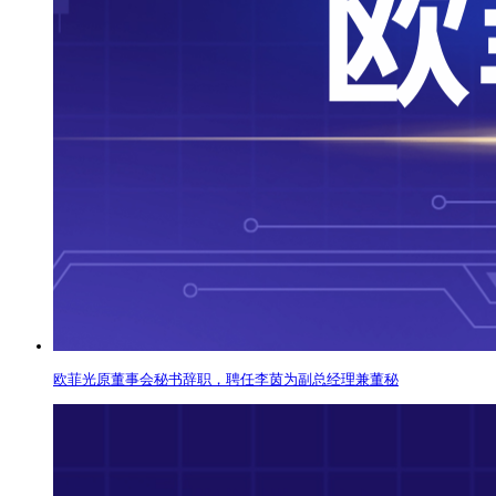
欧菲光原董事会秘书辞职，聘任李茵为副总经理兼董秘