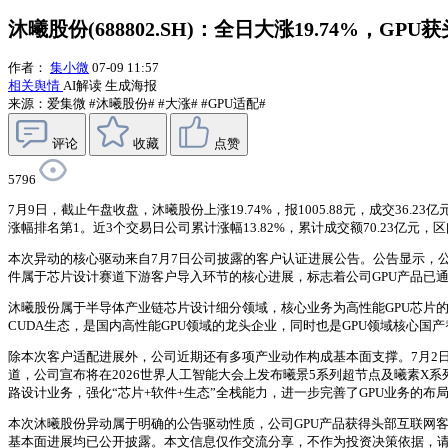
沐曦股份(688802.SH)：全日大涨19.74%，GP
作者：
集小微
07-09 11:57
相关舆情
AI解读
生成海报
来源：爱集微
#沐曦股份#
#大涨#
#GPU适配#
评论
收藏
点赞
5796
7月9日，截止午盘收盘，沐曦股份上涨19.74%，报1005.88元，成交36.
涨幅排名第1。近3个交易日公司累计涨幅13.82%，累计成交额70.23亿元，区
本次异动的核心驱动来自7月7日公司披露的客户认证进展公告。公告显示，公司
件属于芯片设计赛道下游客户导入环节的核心进展，标志着公司GPU产品已
沐曦股份属于半导体产业链芯片设计细分领域，核心业务为高性能GPU芯片的研
CUDA生态，是国内高性能GPU领域的龙头企业，同时也是GPU领域核心
除本次客户适配进展外，公司近期还有多项产业动作构成基本面支撑。7月2日
道，公司宣布将在2026世界人工智能大会上发布曦景5系列超节点及曦素X
路设计业务，强化“芯片+软件+生态”全栈能力，进一步完善了GPU业务的
本次沐曦股份异动属于明确的公告驱动性质，公司GPU产品获得头部互联网
基本面进展均已公开披露。本文信息仅作交流分享，不作为投资决策依据，