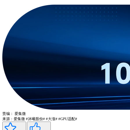
责编：
爱集微
来源：爱集微
#沐曦股份#
#大涨#
#GPU适配#