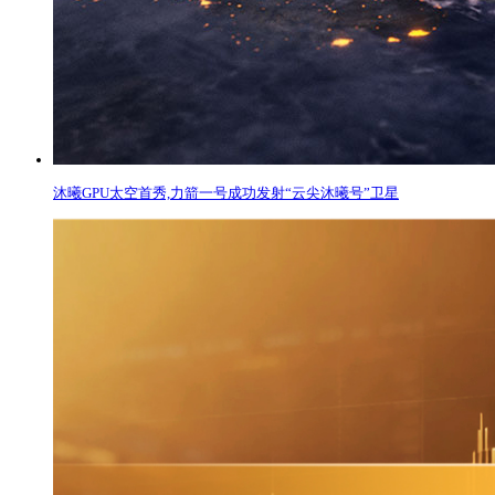
沐曦GPU太空首秀,力箭一号成功发射“云尖沐曦号”卫星