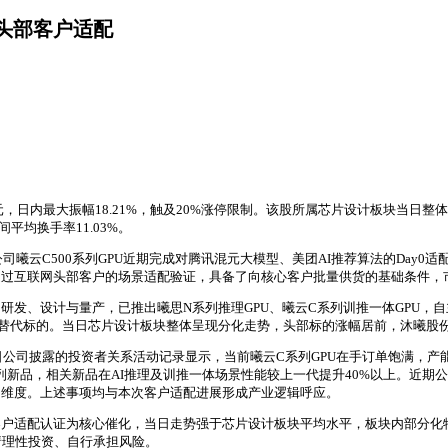
U获头部客户适配
23亿元，日内最大振幅18.21%，触及20%涨停限制。该股所属芯片设计板块当日整
间平均换手率11.03%。
曦云C500系列GPU近期完成对腾讯混元大模型、美团AI推荐算法的Day
通过互联网头部客户的场景适配验证，具备了向核心客户批量供货的基础条件，
发、设计与量产，已推出曦思N系列推理GPU、曦云C系列训推一体GPU，自
国产替代标的。当日芯片设计板块整体呈现分化走势，头部标的涨幅居前，沐曦
公司披露的投资者关系活动记录显示，当前曦云C系列GPU在手订单饱满，产能
系列新品，相关新品在AI推理及训推一体场景性能较上一代提升40%以上。近
布局维度。上述事项均与本次客户适配进展形成产业逻辑呼应。
客户适配认证为核心催化，当日走势强于芯片设计板块平均水平，板块内部分化
请理性投资、自行承担风险。