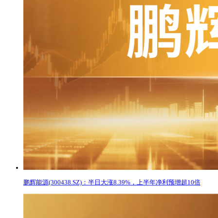
鹏辉能源(300438.SZ)：半日大涨8.39%，上半年净利预增超10倍