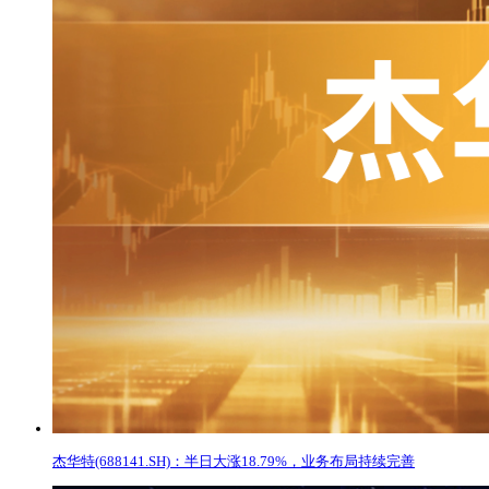
杰华特(688141.SH)：半日大涨18.79%，业务布局持续完善