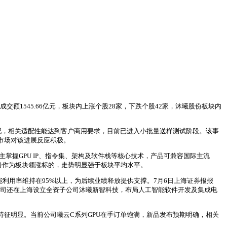
体成交额1545.66亿元，板块内上涨个股28家，下跌个股42家，沐曦股份板块内
0适配，相关适配性能达到客户商用要求，目前已进入小批量送样测试阶段。该事
市场对该进展反应积极。
主掌握GPU IP、指令集、架构及软件栈等核心技术，产品可兼容国际主流
股份作为板块领涨标的，走势明显强于板块平均水平。
利用率维持在95%以上，为后续业绩释放提供支撑。7月6日上海证券报报
期公司还在上海设立全资子公司沐曦新智科技，布局人工智能软件开发及集成电
特征明显。当前公司曦云C系列GPU在手订单饱满，新品发布预期明确，相关