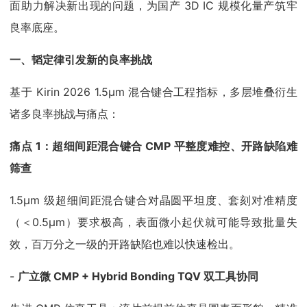
面助力解决新出现的问题，为国产 3D IC 规模化量产筑牢
良率底座。
一、韬定律引发新的良率挑战
基于 Kirin 2026 1.5μm 混合键合工程指标，多层堆叠衍生
诸多良率挑战与痛点：
痛点 1：超细间距混合键合 CMP 平整度难控、开路缺陷难
筛查
1.5μm 级超细间距混合键合对晶圆平坦度、套刻对准精度
（＜0.5μm）要求极高，表面微小起伏就可能导致批量失
效，百万分之一级的开路缺陷也难以快速检出。
-
广立微 CMP + Hybrid Bonding TQV 双工具协同