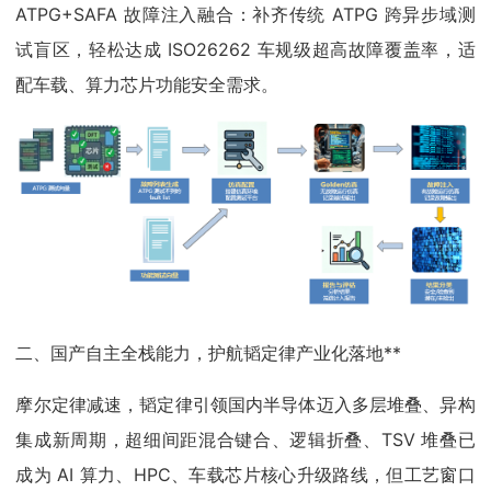
ATPG+SAFA 故障注入融合：补齐传统 ATPG 跨异步域测
试盲区，轻松达成 ISO26262 车规级超高故障覆盖率，适
配车载、算力芯片功能安全需求。
二、国产自主全栈能力，护航韬定律产业化落地**
摩尔定律减速，韬定律引领国内半导体迈入多层堆叠、异构
集成新周期，超细间距混合键合、逻辑折叠、TSV 堆叠已
成为 AI 算力、HPC、车载芯片核心升级路线，但工艺窗口