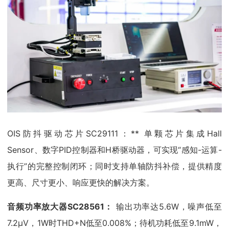
OIS防抖驱动芯片SC29111：** 单颗芯片集成Hall
Sensor、数字PID控制器和H桥驱动器，可实现“感知-运算-
执行”的完整控制闭环；同时支持单轴防抖补偿，提供精度
更高、尺寸更小、响应更快的解决方案。
音频功率放大器SC28561：
输出功率达5.6W，噪声低至
7.2μV，1W时THD+N低至0.008%；待机功耗低至9.1mW，