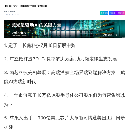
【申购】定了！长鑫科技7月16日新股申购
作者：
爱集微
相关舆情
AI解读
生成海报
5986
07-09 07:09
1. 定了！长鑫科技7月16日新股申购
2. 广立微打造3D IC 良率解决方案 助力韬定律生态发展
3. 南芯科技亮相慕展：高端消费全场景端到端解决方案，赋
能AI终端新时代
4. 一年市值涨了10万亿 A股半导体公司股东们为何密集增减
持？
5. 苹果又出手！300亿美元芯片大单砸向博通美国工厂同步
扩建