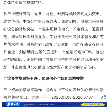
导体产业链的整体结构。
从产业链环节看，设备、材料、封测等领域表现尤为突出。
北方华创、中微公司等设备龙头，凭借刻蚀、薄膜沉积等核
心设备的持续突破，市值实现翻倍增长；长电科技、通富微
电、华天科技等封测龙头，受益于先进封装技术普及和AI芯
片需求拉动，涨幅均超120%；江波龙、佰维存储等存储芯
片企业，则借助行业景气度提升，市值增长逾600%。这些
环节的崛起，正是中国半导体产业链自主可控能力增强的缩
影，其市值表现也折射出市场对国产化进程的坚定信心。
产业资本增减持有序，传递信心与优化结构并举
产业资本的增减持动作，是观察上市公司发展信心与行业动
向的关键窗口。过去一年（2025.07.08-2026.07.07），A
首页
股半导体上市公司共发布了677份增减持计划，其中增持计
年内最贵新股来了！186.88元频准激光贵不贵？