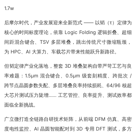
1.7w
后摩尔时代，产业发展迎来全新范式 —— 以韬（τ）定律为
核心的时间标度理论，依靠 Logic Folding 逻辑折叠、超细
间距混合键合、TSV 多层堆叠，跳出传统尺寸微缩瓶颈，
为 HPC、AI 大算力、车载芯片带来性能跃升新路径。
但韬定律产业化落地，整套 3D 堆叠架构自带严苛工艺与良
率难题：1.5μm 混合键合、0.5μm 级套刻精度、跨批次 /
跨节点晶圆参数失配、多层堆叠良率持续损耗、64/96 核超
大芯片测试压力陡增…… 工艺管控、良率提升、测试效率都
面临全新挑战。
广立微打造全链路自研技术矩阵，从前端 DFM 仿真、高密
度电性监控、AI 晶圆智能配对到 3D 专用 DFT 测试，多方