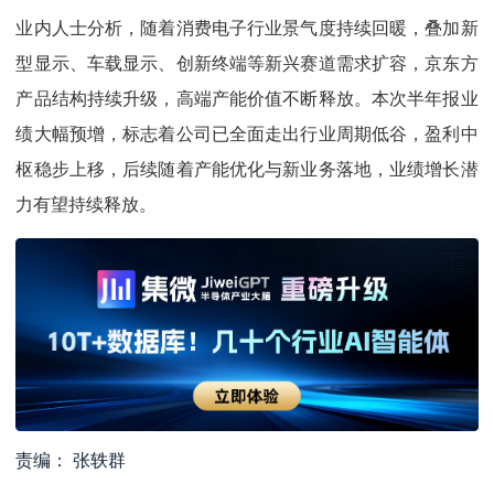
业内人士分析，随着消费电子行业景气度持续回暖，叠加新
型显示、车载显示、创新终端等新兴赛道需求扩容，京东方
产品结构持续升级，高端产能价值不断释放。本次半年报业
绩大幅预增，标志着公司已全面走出行业周期低谷，盈利中
枢稳步上移，后续随着产能优化与新业务落地，业绩增长潜
力有望持续释放。
责编： 张轶群