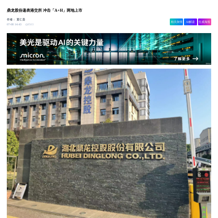
鼎龙股份递表港交所 冲击「A+H」两地上市
作者：
黄仁贵
相关舆情
AI解读
生成海报
8503
07-08 14:43