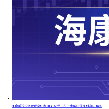
海康威视拟派发现金红利50.41亿元，占上半年归母净利润63.84%