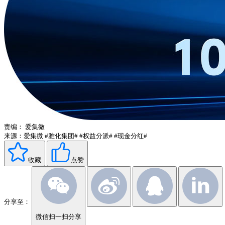
责编：
爱集微
来源：爱集微
#雅化集团#
#权益分派#
#现金分红#
收藏
点赞
分享至：
微信扫一扫分享