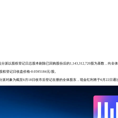
益分派以股权登记日总股本剔除已回购股份后的1,143,312,720股为基数，向
权登记日收盘价格-0.0595184元/股。
2日，分派对象为截至6月18日收市后登记在册的全体股东，现金红利将于6月22