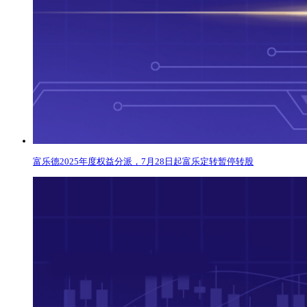
富乐德2025年度权益分派，7月28日起富乐定转暂停转股