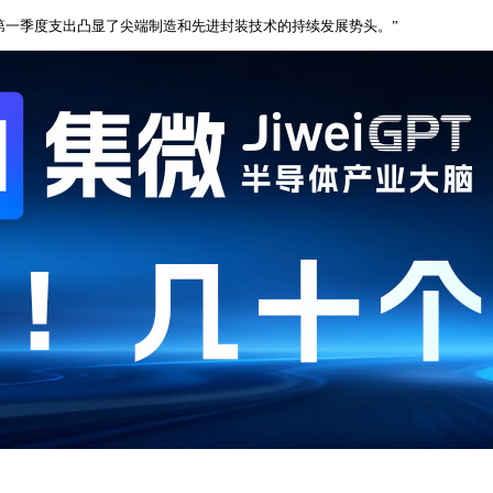
纪录的第一季度支出凸显了尖端制造和先进封装技术的持续发展势头。”