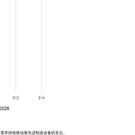
的需求持续推动着先进制造设备的支出。