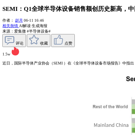
SEMI：Q1全球半导体设备销售额创历史新高，
作者：
赵月
06-11 16:46
相关舆情
AI解读
生成海报
来源：爱集微
#半导体设备#
评论
收藏
点赞
1.5w
近日，国际半导体产业协会（SEMI ）在《全球半导体设备市场报告》中指出，2