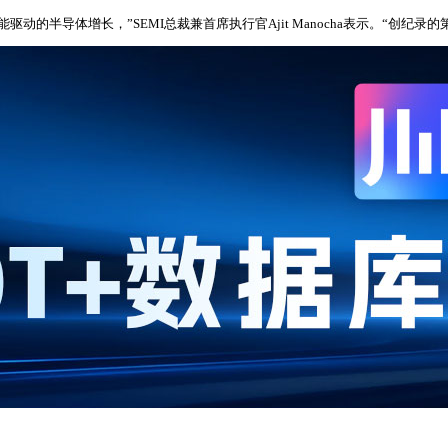
动的半导体增长，”SEMI总裁兼首席执行官Ajit Manocha表示。“创