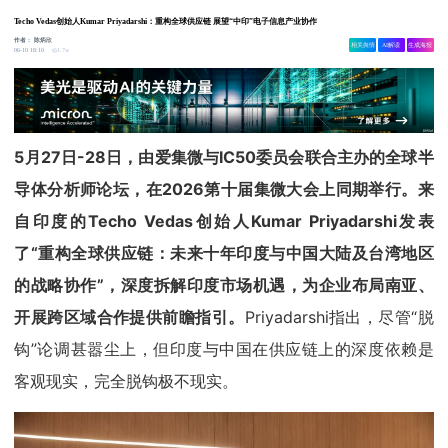
Techo Vedas创始人Kumar Priyadarshi：重构全球供应链 展望“中印”电子信息产业协作
作者：
陈炳欣
相关舆情
AI解读
生成海报
1.7w
06-10 18:10
5月27日-28日，由爱集微与IC50委员会联合主办的全球半
导体分析师论坛，在2026第十届集微大会上同期举行。来
自印度的Techo Vedas创始人Kumar Priyadarshi发表
了“重构全球供应链：未来十年印度与中国大陆及台湾地区
的战略协作”，深度拆解印度市场机遇，为企业布局南亚、
开展跨区域合作提供前瞻指引。
Priyadarshi指出，尽管“脱
钩”论调甚嚣尘上，但印度与中国在供应链上的深度依赖是
客观现实，完全脱钩极不现实。