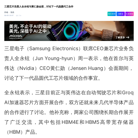
三星芯片负责人全永铉与黄仁勋会面，讨论下一代晶圆代工合作
作者：
张杰
相关舆情
AI解读
生成海报
1.2w
06-09 10:07
三星电子（Samsung Electronics）联席CEO兼芯片业务负
责人全永铉（Jun Young-hyun）周一表示，他在首尔与英
伟达（Nvidia）CEO黄仁勋（Jensen Huang）会面期间，
讨论了下一代晶圆代工芯片领域的合作事宜。
全永铉表示，三星目前正与英伟达在自动驾驶芯片和Groq
AI加速器芯片方面开展合作，双方还就未来几代半导体产品
的合作进行了讨论。他补充称，两家公司围绕长期合作展开
了广泛交流，其中包括HBM4E和HBM5高带宽存储器
（HBM）产品。