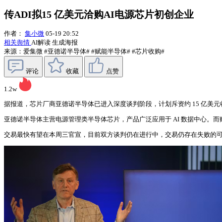
传ADI拟15 亿美元洽购AI电源芯片初创企业
作者：
集小微
05-19 20:52
相关舆情
AI解读
生成海报
来源：爱集微
#亚德诺半导体#
#赋能半导体#
#芯片收购#
评论
收藏
点赞
1.2w
据报道，芯片厂商亚德诺半导体已进入深度谈判阶段，计划斥资约 15 亿美
亚德诺半导体主营电源管理类半导体芯片，产品广泛应用于 AI 数据中心。
交易最快有望在本周三官宣，目前双方谈判仍在进行中，交易仍存在失败的