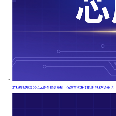
芯朋微拟增加50亿元综合授信额度，保障首次发债推进待股东会审议