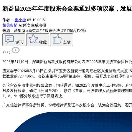
新益昌2025年年度股东会全票通过多项议案，发
作者：
集小微
05-19 00:51
相关舆情
AI解读
生成海报
来源：爱集微
#新益昌#
#股东会决议#
#综合授信#
评论
收藏
点赞
5257
2026年5月19日，深圳新益昌科技股份有限公司发布2025年年度股东会决议
股东会于2026年5月18日在深圳市宝安区新安街道海旺社区兴业路瑞湾大厦1
权数量的72.4486%。会议由董事长胡新荣主持，召集、召开及表决程序
会议审议多项非累积投票议案，均获通过。如2025年度董事会工作报告、利
对象发行股票、修订《公司章程》、修订《董事、高级管理人员薪酬管理制度》、
7、8、9中部分股东进行了回避表决。
广东信达律师事务所陈勇、李程程律师见证本次股东会，认为会议召集、召