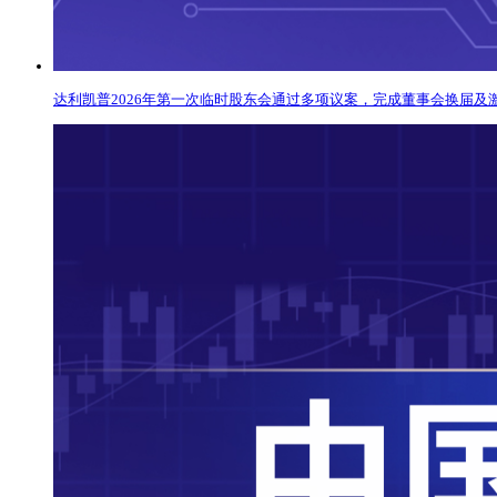
达利凯普2026年第一次临时股东会通过多项议案，完成董事会换届及