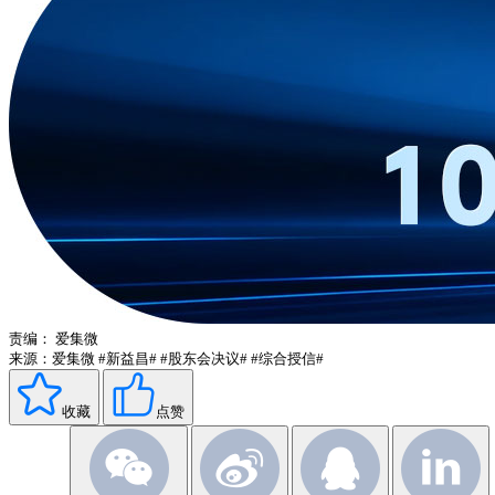
责编：
爱集微
来源：爱集微
#新益昌#
#股东会决议#
#综合授信#
收藏
点赞