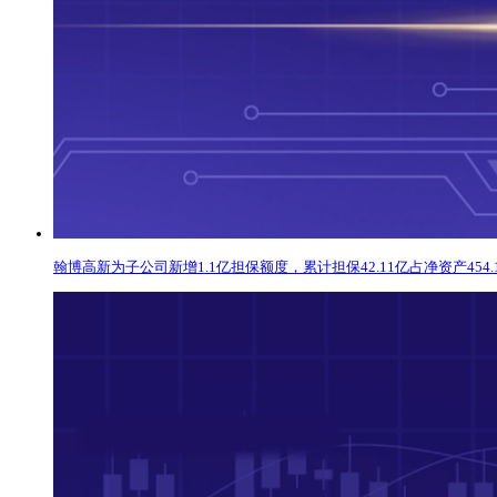
翰博高新为子公司新增1.1亿担保额度，累计担保42.11亿占净资产454.