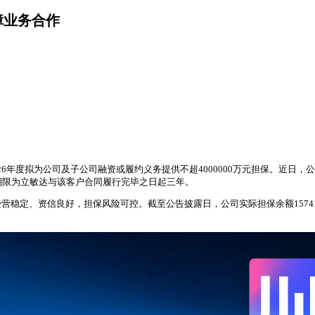
障业务合作
2026年度拟为公司及子公司融资或履约义务提供不超4000000万元担保。
效，期限为立敏达与该客户合同履行完毕之日起三年。
、资信良好，担保风险可控。截至公告披露日，公司实际担保余额1574177.6