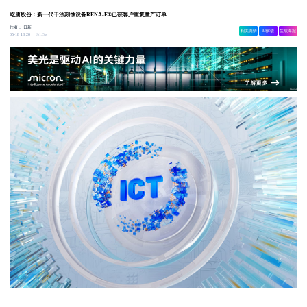
屹唐股份：新一代干法刻蚀设备RENA-E®已获客户重复量产订单
作者：
日新
相关舆情
AI解读
生成海报
1.5w
05-18 18:20