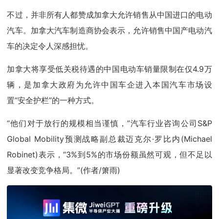
不过，并非所有人都赞成加拿大允许销售从中国进口的电动
汽车。加拿大汽车制造商协会表示，允许销售中国产电动汽
车的决定令人深感担忧。
加拿大将享受低关税待遇的中国电动车销量限制在仅4.9万
辆，是加拿大政府为允许中国车企进入本国汽车市场设
置“安全护栏”的一种方式。
“他们对于放行的规模相当谨慎，”汽车行业咨询公司S&P
Global Mobility预测战略副总裁迈克尔·罗比内(Michael
Robinet)表示，“3%到5%的市场份额虽然可观，但不足以
显著改变竞争格局。”(作者/箫雨)