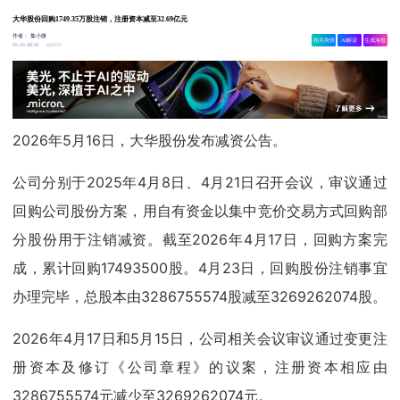
大华股份回购1749.35万股注销，注册资本减至32.69亿元
作者：
集小微
相关舆情
AI解读
生成海报
6650
05-16 08:41
2026年5月16日，大华股份发布减资公告。
公司分别于2025年4月8日、4月21日召开会议，审议通过
回购公司股份方案，用自有资金以集中竞价交易方式回购部
分股份用于注销减资。截至2026年4月17日，回购方案完
成，累计回购17493500股。4月23日，回购股份注销事宜
办理完毕，总股本由3286755574股减至3269262074股。
2026年4月17日和5月15日，公司相关会议审议通过变更注
册资本及修订《公司章程》的议案，注册资本相应由
3286755574元减少至3269262074元。