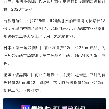
行中。第四座晶圆厂以及该厂首个先进封装设施的建设预计
将于2026年启动。
台积电预计，到2026年，亚利桑那州的产量将同比增长1.8
倍，良率与中国台湾相当。台积电表示，已完成在亚利桑那
州购买第二块大型土地，用于未来的扩张。
日本：
第一座晶圆厂目前正在量产22nm和28nm产品。为
应对强劲的市场需求，第二座晶圆厂的计划已升级为3nm制
程。
德国：
该晶圆厂目前正在建设中，并按计划推进。它计划首
先提供28nm和22nm制程工艺，随后将提供16nm和12nm
制程工艺。（校对/赵月）