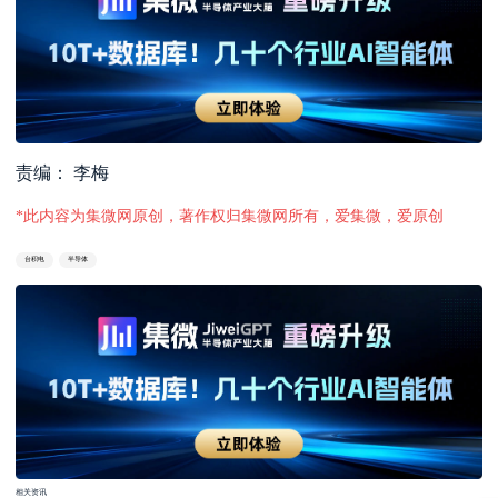
责编： 李梅
*此内容为集微网原创，著作权归集微网所有，爱集微，爱原创
台积电
半导体
相关资讯